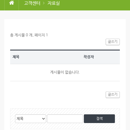
고객센터
자료실
총 게시물 0 개, 페이지 1
글쓰기
제목
작성자
게시물이 없습니다.
글쓰기
게
검
검
시
색
색
대
어